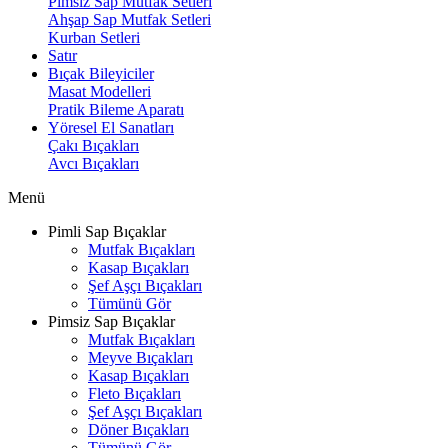
Pimsiz Sap Mutfak Setleri
Ahşap Sap Mutfak Setleri
Kurban Setleri
Satır
Bıçak Bileyiciler
Masat Modelleri
Pratik Bileme Aparatı
Yöresel El Sanatları
Çakı Bıçakları
Avcı Bıçakları
Menü
Pimli Sap Bıçaklar
Mutfak Bıçakları
Kasap Bıçakları
Şef Aşçı Bıçakları
Tümünü Gör
Pimsiz Sap Bıçaklar
Mutfak Bıçakları
Meyve Bıçakları
Kasap Bıçakları
Fleto Bıçakları
Şef Aşçı Bıçakları
Döner Bıçakları
Tümünü Gör