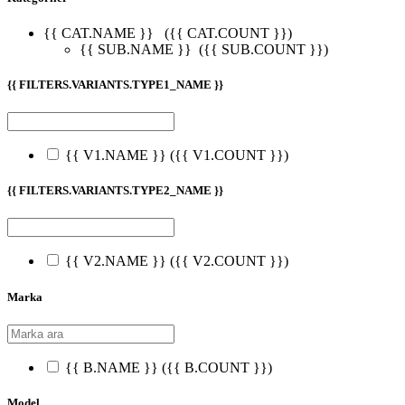
{{ CAT.NAME }}
({{ CAT.COUNT }})
{{ SUB.NAME }}
({{ SUB.COUNT }})
{{ FILTERS.VARIANTS.TYPE1_NAME }}
{{ V1.NAME }}
({{ V1.COUNT }})
{{ FILTERS.VARIANTS.TYPE2_NAME }}
{{ V2.NAME }}
({{ V2.COUNT }})
Marka
{{ B.NAME }}
({{ B.COUNT }})
Model