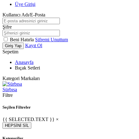
Üye Girişi
Kullanıcı Adı/E-Posta
Şifre
Beni Hatırla
Şifremi Unuttum
Kayıt Ol
Giriş Yap
Sepetim
Anasayfa
Bıçak Setleri
Kategori Markaları
Sürbısa
Filtre
Seçilen Filtreler
{{ SELECTED.TEXT }} ×
HEPSİNİ SİL
Kategoriler