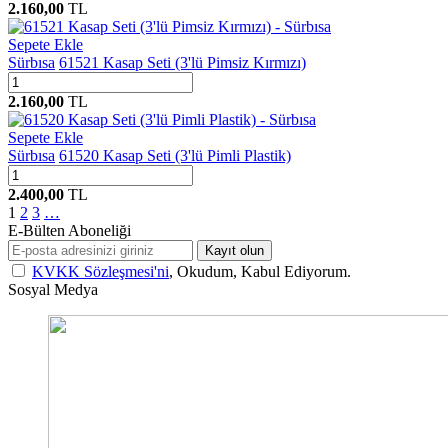
2.160,00
TL
Sepete Ekle
Sürbısa
61521 Kasap Seti (3'lü Pimsiz Kırmızı)
2.160,00
TL
Sepete Ekle
Sürbısa
61520 Kasap Seti (3'lü Pimli Plastik)
2.400,00
TL
1
2
3
…
E-Bülten Aboneliği
Kayıt olun
KVKK Sözleşmesi'ni
, Okudum, Kabul Ediyorum.
Sosyal Medya