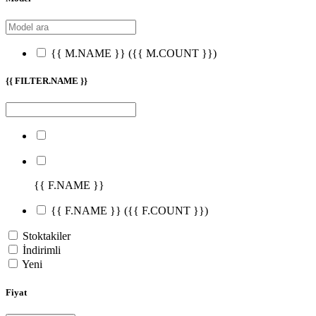
{{ M.NAME }}
({{ M.COUNT }})
{{ FILTER.NAME }}
{{ F.NAME }}
{{ F.NAME }}
({{ F.COUNT }})
Stoktakiler
İndirimli
Yeni
Fiyat