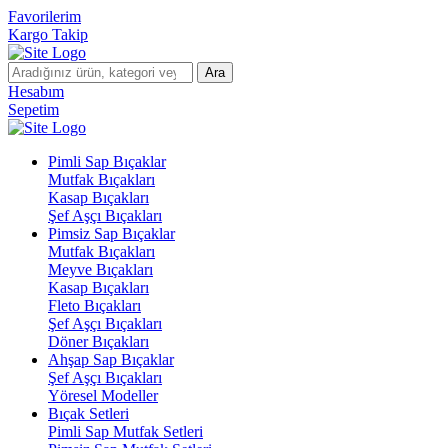
Favorilerim
Kargo Takip
Ara
Hesabım
Sepetim
Pimli Sap Bıçaklar
Mutfak Bıçakları
Kasap Bıçakları
Şef Aşçı Bıçakları
Pimsiz Sap Bıçaklar
Mutfak Bıçakları
Meyve Bıçakları
Kasap Bıçakları
Fleto Bıçakları
Şef Aşçı Bıçakları
Döner Bıçakları
Ahşap Sap Bıçaklar
Şef Aşçı Bıçakları
Yöresel Modeller
Bıçak Setleri
Pimli Sap Mutfak Setleri