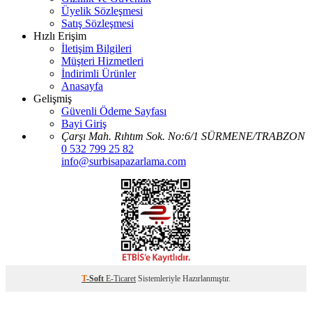
Üyelik Sözleşmesi
Satış Sözleşmesi
Hızlı Erişim
İletişim Bilgileri
Müşteri Hizmetleri
İndirimli Ürünler
Anasayfa
Gelişmiş
Güvenli Ödeme Sayfası
Bayi Giriş
Çarşı Mah. Rıhtım Sok. No:6/1 SÜRMENE/TRABZON
0 532 799 25 82
info@surbisapazarlama.com
T
-Soft
E-Ticaret
Sistemleriyle Hazırlanmıştır.