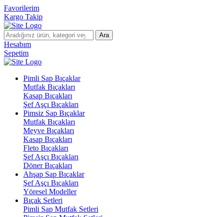
Favorilerim
Kargo Takip
Ara
Hesabım
Sepetim
Pimli Sap Bıçaklar
Mutfak Bıçakları
Kasap Bıçakları
Şef Aşçı Bıçakları
Pimsiz Sap Bıçaklar
Mutfak Bıçakları
Meyve Bıçakları
Kasap Bıçakları
Fleto Bıçakları
Şef Aşçı Bıçakları
Döner Bıçakları
Ahşap Sap Bıçaklar
Şef Aşçı Bıçakları
Yöresel Modeller
Bıçak Setleri
Pimli Sap Mutfak Setleri