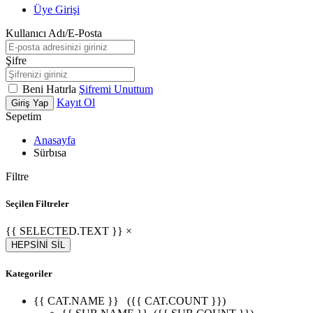
Üye Girişi
Kullanıcı Adı/E-Posta
Şifre
Beni Hatırla
Şifremi Unuttum
Kayıt Ol
Giriş Yap
Sepetim
Anasayfa
Sürbısa
Filtre
Seçilen Filtreler
{{ SELECTED.TEXT }} ×
HEPSİNİ SİL
Kategoriler
{{ CAT.NAME }}
({{ CAT.COUNT }})