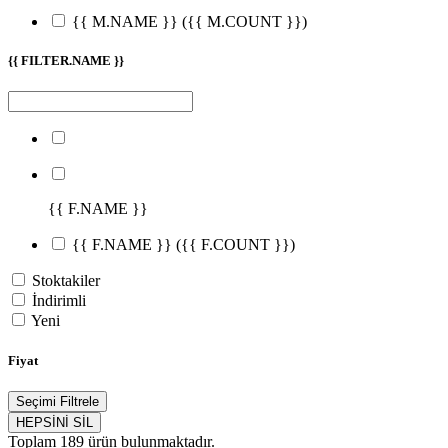
{{ M.NAME }}
({{ M.COUNT }})
{{ FILTER.NAME }}
{{ F.NAME }}
{{ F.NAME }}
({{ F.COUNT }})
Stoktakiler
İndirimli
Yeni
Fiyat
Seçimi Filtrele
HEPSİNİ SİL
Toplam
189
ürün bulunmaktadır.