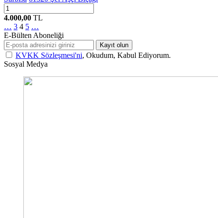
4.000,00
TL
…
3
4
5
…
E-Bülten Aboneliği
Kayıt olun
KVKK Sözleşmesi'ni
, Okudum, Kabul Ediyorum.
Sosyal Medya