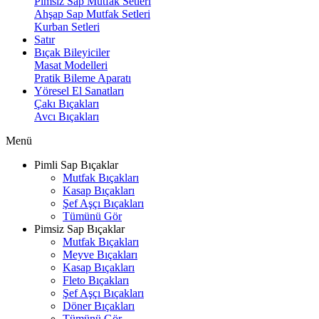
Pimsiz Sap Mutfak Setleri
Ahşap Sap Mutfak Setleri
Kurban Setleri
Satır
Bıçak Bileyiciler
Masat Modelleri
Pratik Bileme Aparatı
Yöresel El Sanatları
Çakı Bıçakları
Avcı Bıçakları
Menü
Pimli Sap Bıçaklar
Mutfak Bıçakları
Kasap Bıçakları
Şef Aşçı Bıçakları
Tümünü Gör
Pimsiz Sap Bıçaklar
Mutfak Bıçakları
Meyve Bıçakları
Kasap Bıçakları
Fleto Bıçakları
Şef Aşçı Bıçakları
Döner Bıçakları
Tümünü Gör