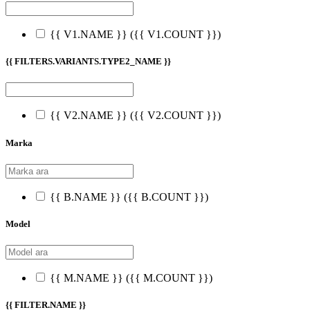
{{ V1.NAME }}
({{ V1.COUNT }})
{{ FILTERS.VARIANTS.TYPE2_NAME }}
{{ V2.NAME }}
({{ V2.COUNT }})
Marka
{{ B.NAME }}
({{ B.COUNT }})
Model
{{ M.NAME }}
({{ M.COUNT }})
{{ FILTER.NAME }}