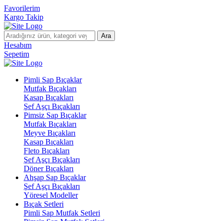
Favorilerim
Kargo Takip
Ara
Hesabım
Sepetim
Pimli Sap Bıçaklar
Mutfak Bıçakları
Kasap Bıçakları
Şef Aşçı Bıçakları
Pimsiz Sap Bıçaklar
Mutfak Bıçakları
Meyve Bıçakları
Kasap Bıçakları
Fleto Bıçakları
Şef Aşçı Bıçakları
Döner Bıçakları
Ahşap Sap Bıçaklar
Şef Aşçı Bıçakları
Yöresel Modeller
Bıçak Setleri
Pimli Sap Mutfak Setleri