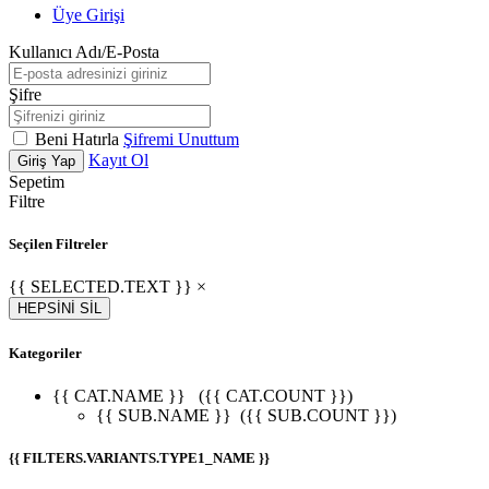
Üye Girişi
Kullanıcı Adı/E-Posta
Şifre
Beni Hatırla
Şifremi Unuttum
Kayıt Ol
Giriş Yap
Sepetim
Filtre
Seçilen Filtreler
{{ SELECTED.TEXT }} ×
HEPSİNİ SİL
Kategoriler
{{ CAT.NAME }}
({{ CAT.COUNT }})
{{ SUB.NAME }}
({{ SUB.COUNT }})
{{ FILTERS.VARIANTS.TYPE1_NAME }}