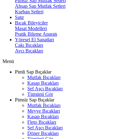
Pimsiz Sap Mutfak Setleri
Ahşap Sap Mutfak Setleri
Kurban Setleri
Satır
Bıçak Bileyiciler
Masat Modelleri
Pratik Bileme Aparatı
Yöresel El Sanatları
Çakı Bıçakları
Avcı Bıçakları
Menü
Pimli Sap Bıçaklar
Mutfak Bıçakları
Kasap Bıçakları
Şef Aşçı Bıçakları
Tümünü Gör
Pimsiz Sap Bıçaklar
Mutfak Bıçakları
Meyve Bıçakları
Kasap Bıçakları
Fleto Bıçakları
Şef Aşçı Bıçakları
Döner Bıçakları
Tümünü Gör