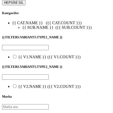
HEPSİNİ SİL
Kategoriler
{{ CAT.NAME }}
({{ CAT.COUNT }})
{{ SUB.NAME }}
({{ SUB.COUNT }})
{{ FILTERS.VARIANTS.TYPE1_NAME }}
{{ V1.NAME }}
({{ V1.COUNT }})
{{ FILTERS.VARIANTS.TYPE2_NAME }}
{{ V2.NAME }}
({{ V2.COUNT }})
Marka