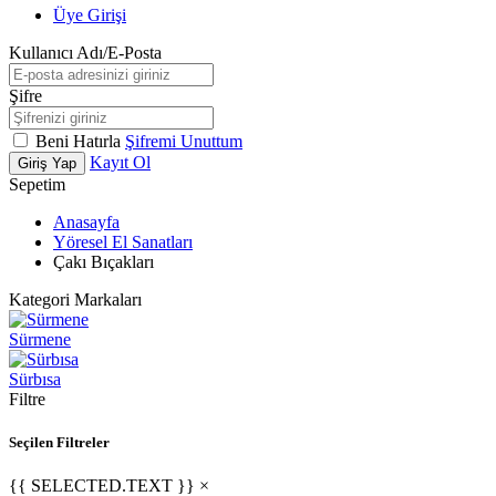
Üye Girişi
Kullanıcı Adı/E-Posta
Şifre
Beni Hatırla
Şifremi Unuttum
Kayıt Ol
Giriş Yap
Sepetim
Anasayfa
Yöresel El Sanatları
Çakı Bıçakları
Kategori Markaları
Sürmene
Sürbısa
Filtre
Seçilen Filtreler
{{ SELECTED.TEXT }} ×