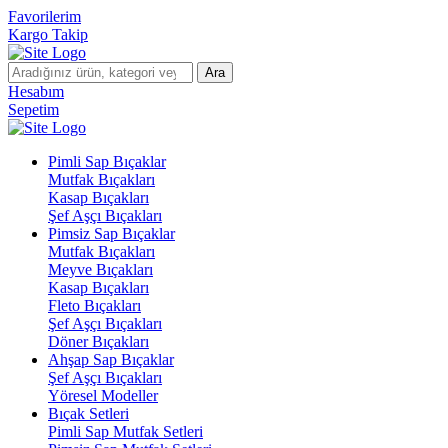
Favorilerim
Kargo Takip
Ara
Hesabım
Sepetim
Pimli Sap Bıçaklar
Mutfak Bıçakları
Kasap Bıçakları
Şef Aşçı Bıçakları
Pimsiz Sap Bıçaklar
Mutfak Bıçakları
Meyve Bıçakları
Kasap Bıçakları
Fleto Bıçakları
Şef Aşçı Bıçakları
Döner Bıçakları
Ahşap Sap Bıçaklar
Şef Aşçı Bıçakları
Yöresel Modeller
Bıçak Setleri
Pimli Sap Mutfak Setleri