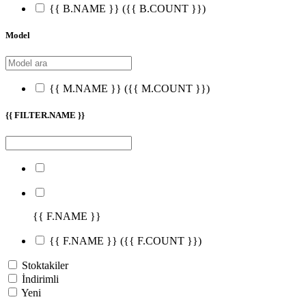
{{ B.NAME }}
({{ B.COUNT }})
Model
{{ M.NAME }}
({{ M.COUNT }})
{{ FILTER.NAME }}
{{ F.NAME }}
{{ F.NAME }}
({{ F.COUNT }})
Stoktakiler
İndirimli
Yeni