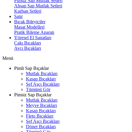
Pimsiz Sap Mutfak Setleri
Ahşap Sap Mutfak Setleri
Kurban Setleri
Satır
Bıçak Bileyiciler
Masat Modelleri
Pratik Bileme Aparatı
Yöresel El Sanatları
Çakı Bıçakları
Avcı Bıçakları
Menü
Pimli Sap Bıçaklar
Mutfak Bıçakları
Kasap Bıçakları
Şef Aşçı Bıçakları
Tümünü Gör
Pimsiz Sap Bıçaklar
Mutfak Bıçakları
Meyve Bıçakları
Kasap Bıçakları
Fleto Bıçakları
Şef Aşçı Bıçakları
Döner Bıçakları
Tümünü Gör