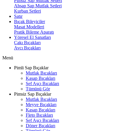
Pimsiz Sap Mutfak Setleri
Ahşap Sap Mutfak Setleri
Kurban Setleri
Satır
Bıçak Bileyiciler
Masat Modelleri
Pratik Bileme Aparatı
Yöresel El Sanatları
Çakı Bıçakları
Avcı Bıçakları
Menü
Pimli Sap Bıçaklar
Mutfak Bıçakları
Kasap Bıçakları
Şef Aşçı Bıçakları
Tümünü Gör
Pimsiz Sap Bıçaklar
Mutfak Bıçakları
Meyve Bıçakları
Kasap Bıçakları
Fleto Bıçakları
Şef Aşçı Bıçakları
Döner Bıçakları
Tümünü Gör