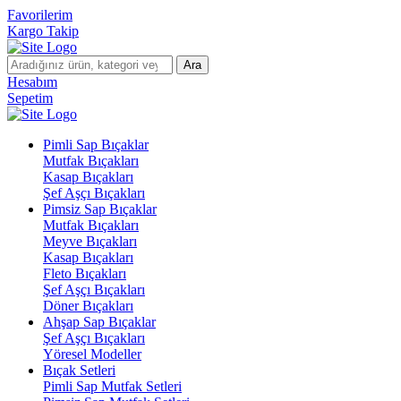
Favorilerim
Kargo Takip
Ara
Hesabım
Sepetim
Pimli Sap Bıçaklar
Mutfak Bıçakları
Kasap Bıçakları
Şef Aşçı Bıçakları
Pimsiz Sap Bıçaklar
Mutfak Bıçakları
Meyve Bıçakları
Kasap Bıçakları
Fleto Bıçakları
Şef Aşçı Bıçakları
Döner Bıçakları
Ahşap Sap Bıçaklar
Şef Aşçı Bıçakları
Yöresel Modeller
Bıçak Setleri
Pimli Sap Mutfak Setleri