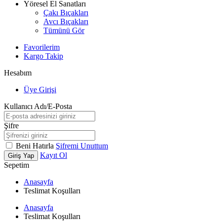
Yöresel El Sanatları
Çakı Bıçakları
Avcı Bıçakları
Tümünü Gör
Favorilerim
Kargo Takip
Hesabım
Üye Girişi
Kullanıcı Adı/E-Posta
Şifre
Beni Hatırla
Şifremi Unuttum
Kayıt Ol
Giriş Yap
Sepetim
Anasayfa
Teslimat Koşulları
Anasayfa
Teslimat Koşulları