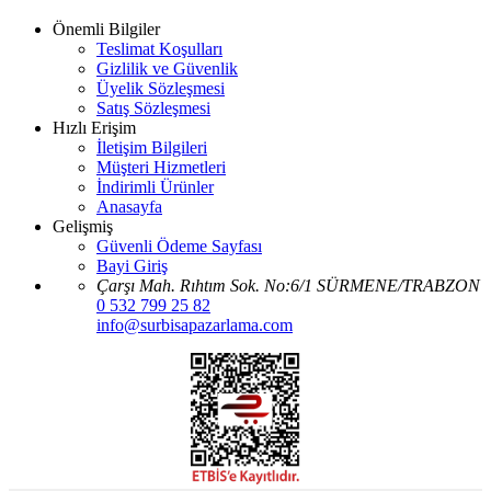
Önemli Bilgiler
Teslimat Koşulları
Gizlilik ve Güvenlik
Üyelik Sözleşmesi
Satış Sözleşmesi
Hızlı Erişim
İletişim Bilgileri
Müşteri Hizmetleri
İndirimli Ürünler
Anasayfa
Gelişmiş
Güvenli Ödeme Sayfası
Bayi Giriş
Çarşı Mah. Rıhtım Sok. No:6/1 SÜRMENE/TRABZON
0 532 799 25 82
info@surbisapazarlama.com