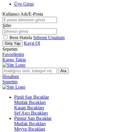
Üye Girişi
Kullanıcı Adı/E-Posta
Şifre
Beni Hatırla
Şifremi Unuttum
Kayıt Ol
Giriş Yap
Sepetim
Favorilerim
Kargo Takip
Ara
Hesabım
Sepetim
Pimli Sap Bıçaklar
Mutfak Bıçakları
Kasap Bıçakları
Şef Aşçı Bıçakları
Pimsiz Sap Bıçaklar
Mutfak Bıçakları
Meyve Bıçakları