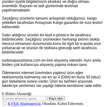
yüzden üyelik bilgilerinizin eksiksiz ve doğru olması
önemlidir. Bayram ve tatil günlerinde teslimat
yapılmamaktadır.
Seçtiğiniz ürünlerin tamamı anlaşmalı olduğumuz kargo
şirketleri tarafından Anlaşmalı Kargo garantisi ile size teslim
edilecektir.
Satın aldığınız ürünler bir teyit e-posta'sı ile tarafınıza
bildirilecektir. Seçtiğiniz ürünlerden herhangi birinin stokta
mevcut olmaması durumunda konu ile ilgili bir e-posta size
yollanacak ve ürünün ilk stoklara gireceği tarih tarafınıza
bildirilecektir.
surbisapazarlama.com on-line alışveriş sitesidir. Aynı anda
birden çok kullanıcıya alışveriş yapma imkanı tanır.
Ödemesini internet üzerinden yaptınız ürün eğer
stoklarmızda kalmamış ise en az 4 (Dört) en fazla 30 (otuz)
gün bekeleme süresi vardır. Ürün bu tarihleri arasında
tüketiciye verilemez ise yaptığı ödeme kendisine iade edilir.
E-Bülten Aboneliği
Kayıt olun
KVKK Sözleşmesi'ni
, Okudum, Kabul Ediyorum.