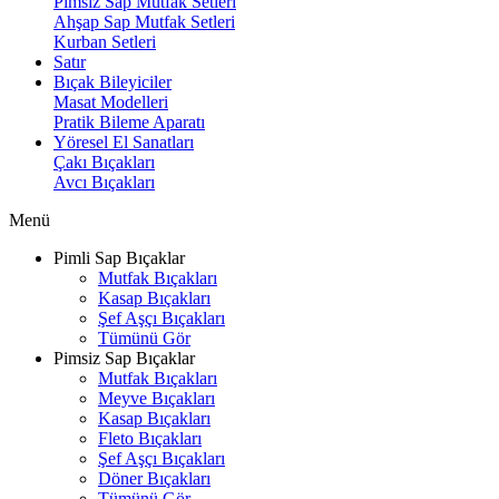
Pimsiz Sap Mutfak Setleri
Ahşap Sap Mutfak Setleri
Kurban Setleri
Satır
Bıçak Bileyiciler
Masat Modelleri
Pratik Bileme Aparatı
Yöresel El Sanatları
Çakı Bıçakları
Avcı Bıçakları
Menü
Pimli Sap Bıçaklar
Mutfak Bıçakları
Kasap Bıçakları
Şef Aşçı Bıçakları
Tümünü Gör
Pimsiz Sap Bıçaklar
Mutfak Bıçakları
Meyve Bıçakları
Kasap Bıçakları
Fleto Bıçakları
Şef Aşçı Bıçakları
Döner Bıçakları
Tümünü Gör