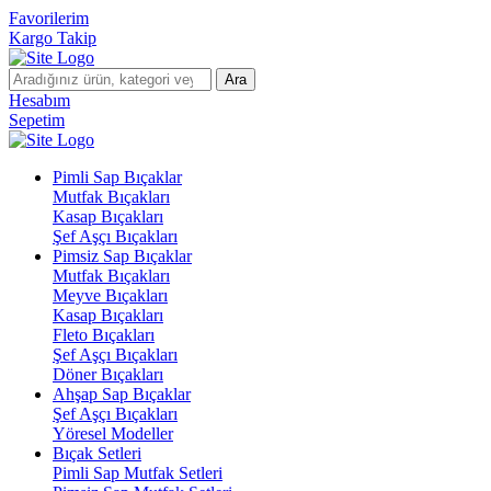
Favorilerim
Kargo Takip
Ara
Hesabım
Sepetim
Pimli Sap Bıçaklar
Mutfak Bıçakları
Kasap Bıçakları
Şef Aşçı Bıçakları
Pimsiz Sap Bıçaklar
Mutfak Bıçakları
Meyve Bıçakları
Kasap Bıçakları
Fleto Bıçakları
Şef Aşçı Bıçakları
Döner Bıçakları
Ahşap Sap Bıçaklar
Şef Aşçı Bıçakları
Yöresel Modeller
Bıçak Setleri
Pimli Sap Mutfak Setleri