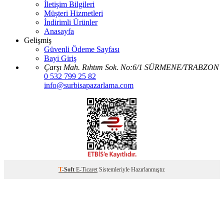
İletişim Bilgileri
Müşteri Hizmetleri
İndirimli Ürünler
Anasayfa
Gelişmiş
Güvenli Ödeme Sayfası
Bayi Giriş
Çarşı Mah. Rıhtım Sok. No:6/1 SÜRMENE/TRABZON
0 532 799 25 82
info@surbisapazarlama.com
T
-Soft
E-Ticaret
Sistemleriyle Hazırlanmıştır.