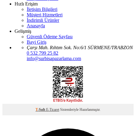
Hızlı Erişim
İletişim Bilgileri
Müşteri Hizmetleri
İndirimli Ürünler
Anasayfa
Gelişmiş
Güvenli Ödeme Sayfası
Bayi Giriş
Çarşı Mah. Rıhtım Sok. No:6/1 SÜRMENE/TRABZON
0 532 799 25 82
info@surbisapazarlama.com
T
-Soft
E-Ticaret
Sistemleriyle Hazırlanmıştır.