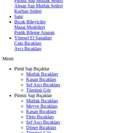
Pimsiz Sap Mutfak Setleri
Ahşap Sap Mutfak Setleri
Kurban Setleri
Satır
Bıçak Bileyiciler
Masat Modelleri
Pratik Bileme Aparatı
Yöresel El Sanatları
Çakı Bıçakları
Avcı Bıçakları
Menü
Pimli Sap Bıçaklar
Mutfak Bıçakları
Kasap Bıçakları
Şef Aşçı Bıçakları
Tümünü Gör
Pimsiz Sap Bıçaklar
Mutfak Bıçakları
Meyve Bıçakları
Kasap Bıçakları
Fleto Bıçakları
Şef Aşçı Bıçakları
Döner Bıçakları
Tümünü Gör