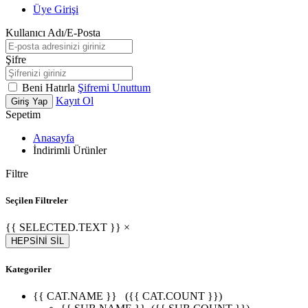
Üye Girişi
Kullanıcı Adı/E-Posta
Şifre
Beni Hatırla
Şifremi Unuttum
Kayıt Ol
Giriş Yap
Sepetim
Anasayfa
İndirimli Ürünler
Filtre
Seçilen Filtreler
{{ SELECTED.TEXT }} ×
HEPSİNİ SİL
Kategoriler
{{ CAT.NAME }}
({{ CAT.COUNT }})