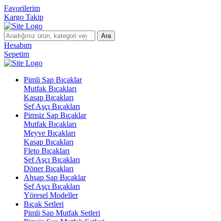
Favorilerim
Kargo Takip
Ara
Hesabım
Sepetim
Pimli Sap Bıçaklar
Mutfak Bıçakları
Kasap Bıçakları
Şef Aşçı Bıçakları
Pimsiz Sap Bıçaklar
Mutfak Bıçakları
Meyve Bıçakları
Kasap Bıçakları
Fleto Bıçakları
Şef Aşçı Bıçakları
Döner Bıçakları
Ahşap Sap Bıçaklar
Şef Aşçı Bıçakları
Yöresel Modeller
Bıçak Setleri
Pimli Sap Mutfak Setleri