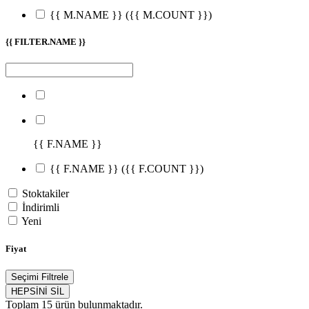
{{ M.NAME }}
({{ M.COUNT }})
{{ FILTER.NAME }}
{{ F.NAME }}
{{ F.NAME }}
({{ F.COUNT }})
Stoktakiler
İndirimli
Yeni
Fiyat
Seçimi Filtrele
HEPSİNİ SİL
Toplam
15
ürün bulunmaktadır.