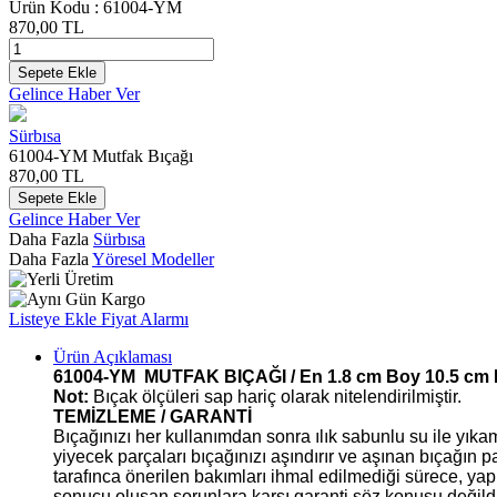
Ürün Kodu :
61004-YM
870,00
TL
Sepete Ekle
Gelince Haber Ver
Sürbısa
61004-YM Mutfak Bıçağı
870,00
TL
Sepete Ekle
Gelince Haber Ver
Daha Fazla
Sürbısa
Daha Fazla
Yöresel Modeller
Listeye Ekle
Fiyat Alarmı
Ürün Açıklaması
61004-YM MUTFAK BIÇAĞI / En 1.8 cm Boy 10.5 cm K
Not:
Bıçak ölçüleri sap hariç olarak nitelendirilmiştir.
TEMİZLEME / GARANTİ
Bıçağınızı her kullanımdan sonra ılık sabunlu su ile yıka
yiyecek parçaları bıçağınızı aşındırır ve aşınan bıçağın
tarafınca önerilen bakımları ihmal edilmediği sürece, ya
sonucu oluşan sorunlara karşı garanti söz konusu değild