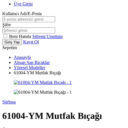
Üye Girişi
Kullanıcı Adı/E-Posta
Şifre
Beni Hatırla
Şifremi Unuttum
Kayıt Ol
Giriş Yap
Sepetim
Anasayfa
Ahşap Sap Bıçaklar
Yöresel Modeller
61004-YM Mutfak Bıçağı
Sürbısa
61004-YM Mutfak Bıçağı