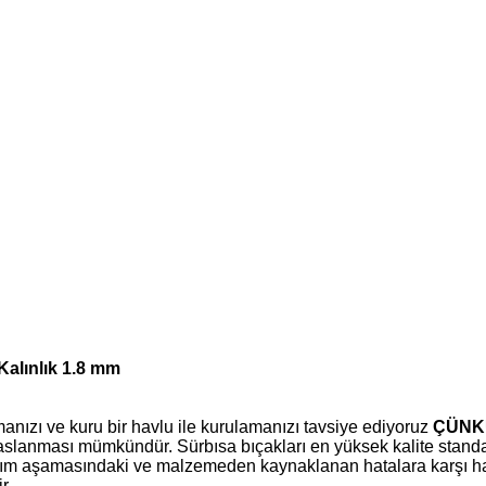
alınlık 1.8 mm
manızı ve kuru bir havlu ile kurulamanızı tavsiye ediyoruz
ÇÜNK
 paslanması mümkündür. Sürbısa bıçakları en yüksek kalite standa
pım aşamasındaki ve malzemeden kaynaklanan hatalara karşı haya
ir.