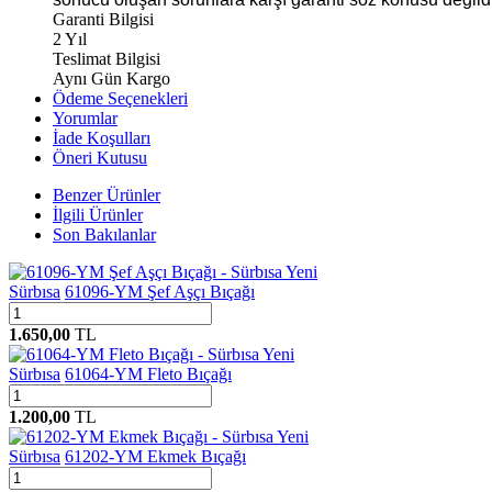
Garanti Bilgisi
2 Yıl
Teslimat Bilgisi
Aynı Gün Kargo
Ödeme Seçenekleri
Yorumlar
İade Koşulları
Öneri Kutusu
Benzer Ürünler
İlgili Ürünler
Son Bakılanlar
Yeni
Sürbısa
61096-YM Şef Aşçı Bıçağı
1.650,00
TL
Yeni
Sürbısa
61064-YM Fleto Bıçağı
1.200,00
TL
Yeni
Sürbısa
61202-YM Ekmek Bıçağı