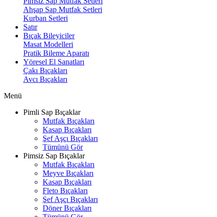
Pimsiz Sap Mutfak Setleri
Ahşap Sap Mutfak Setleri
Kurban Setleri
Satır
Bıçak Bileyiciler
Masat Modelleri
Pratik Bileme Aparatı
Yöresel El Sanatları
Çakı Bıçakları
Avcı Bıçakları
Menü
Pimli Sap Bıçaklar
Mutfak Bıçakları
Kasap Bıçakları
Şef Aşçı Bıçakları
Tümünü Gör
Pimsiz Sap Bıçaklar
Mutfak Bıçakları
Meyve Bıçakları
Kasap Bıçakları
Fleto Bıçakları
Şef Aşçı Bıçakları
Döner Bıçakları
Tümünü Gör