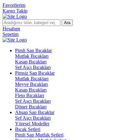
Favorilerim
Kargo Takip
Ara
Hesabım
Sepetim
Pimli Sap Bıçaklar
Mutfak Bıçakları
Kasap Bıçakları
Şef Aşçı Bıçakları
Pimsiz Sap Bıçaklar
Mutfak Bıçakları
Meyve Bıçakları
Kasap Bıçakları
Fleto Bıçakları
Şef Aşçı Bıçakları
Döner Bıçakları
Ahşap Sap Bıçaklar
Şef Aşçı Bıçakları
Yöresel Modeller
Bıçak Setleri
Pimli Sap Mutfak Setleri