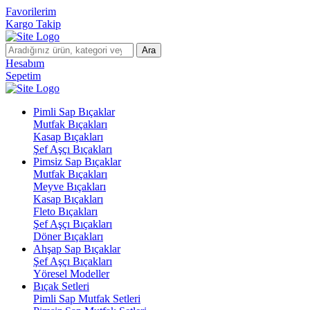
Favorilerim
Kargo Takip
Ara
Hesabım
Sepetim
Pimli Sap Bıçaklar
Mutfak Bıçakları
Kasap Bıçakları
Şef Aşçı Bıçakları
Pimsiz Sap Bıçaklar
Mutfak Bıçakları
Meyve Bıçakları
Kasap Bıçakları
Fleto Bıçakları
Şef Aşçı Bıçakları
Döner Bıçakları
Ahşap Sap Bıçaklar
Şef Aşçı Bıçakları
Yöresel Modeller
Bıçak Setleri
Pimli Sap Mutfak Setleri