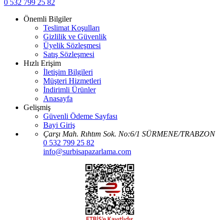
0 532 799 25 82
Önemli Bilgiler
Teslimat Koşulları
Gizlilik ve Güvenlik
Üyelik Sözleşmesi
Satış Sözleşmesi
Hızlı Erişim
İletişim Bilgileri
Müşteri Hizmetleri
İndirimli Ürünler
Anasayfa
Gelişmiş
Güvenli Ödeme Sayfası
Bayi Giriş
Çarşı Mah. Rıhtım Sok. No:6/1 SÜRMENE/TRABZON
0 532 799 25 82
info@surbisapazarlama.com