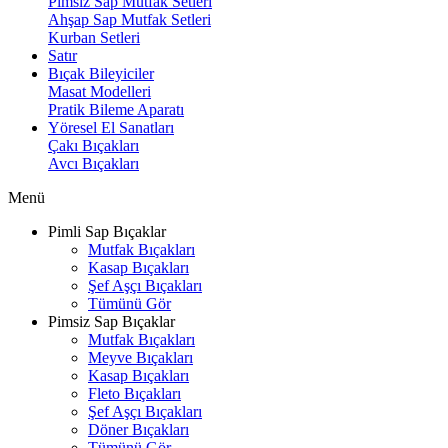
Pimsiz Sap Mutfak Setleri
Ahşap Sap Mutfak Setleri
Kurban Setleri
Satır
Bıçak Bileyiciler
Masat Modelleri
Pratik Bileme Aparatı
Yöresel El Sanatları
Çakı Bıçakları
Avcı Bıçakları
Menü
Pimli Sap Bıçaklar
Mutfak Bıçakları
Kasap Bıçakları
Şef Aşçı Bıçakları
Tümünü Gör
Pimsiz Sap Bıçaklar
Mutfak Bıçakları
Meyve Bıçakları
Kasap Bıçakları
Fleto Bıçakları
Şef Aşçı Bıçakları
Döner Bıçakları
Tümünü Gör