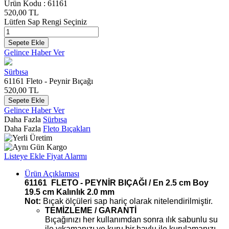
Ürün Kodu :
61161
520,00
TL
Lütfen Sap Rengi Seçiniz
Sepete Ekle
Gelince Haber Ver
Sürbısa
61161 Fleto - Peynir Bıçağı
520,00
TL
Sepete Ekle
Gelince Haber Ver
Daha Fazla
Sürbısa
Daha Fazla
Fleto Bıçakları
Listeye Ekle
Fiyat Alarmı
Ürün Açıklaması
61161 FLETO - PEYNİR BIÇAĞI / En 2.5 cm Boy
19.5 cm Kalınlık 2.0 mm
Not:
Bıçak ölçüleri sap hariç olarak nitelendirilmiştir.
TEMİZLEME / GARANTİ
Bıçağınızı her kullanımdan sonra ılık sabunlu su
ile yıkamanızı ve kuru bir havlu ile kurulamanızı