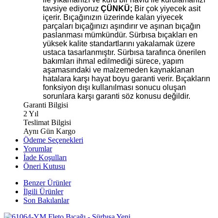
tavsiye ediyoruz
ÇÜNKÜ;
Bir çok yiyecek asit
içerir. Bıçağınızın üzerinde kalan yiyecek
parçaları bıçağınızı aşındırır ve aşınan bıçağın
paslanması mümkündür. Sürbısa bıçakları en
yüksek kalite standartlarını yakalamak üzere
ustaca tasarlanmıştır. Sürbısa tarafınca önerilen
bakımları ihmal edilmediği sürece, yapım
aşamasındaki ve malzemeden kaynaklanan
hatalara karşı hayat boyu garanti verir. Bıçakların
fonksiyon dışı kullanılması sonucu oluşan
sorunlara karşı garanti söz konusu değildir.
Garanti Bilgisi
2 Yıl
Teslimat Bilgisi
Aynı Gün Kargo
Ödeme Seçenekleri
Yorumlar
İade Koşulları
Öneri Kutusu
Benzer Ürünler
İlgili Ürünler
Son Bakılanlar
Yeni