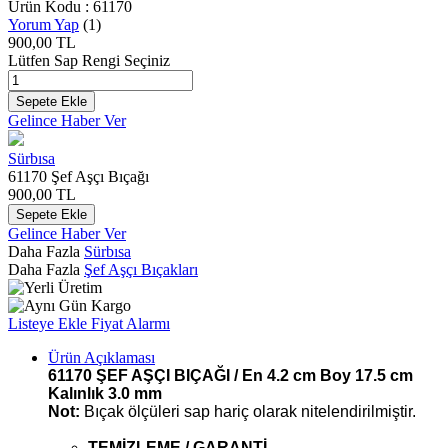
Ürün Kodu :
61170
Yorum Yap
(1)
900,00
TL
Lütfen Sap Rengi Seçiniz
Sepete Ekle
Gelince Haber Ver
Sürbısa
61170 Şef Aşçı Bıçağı
900,00
TL
Sepete Ekle
Gelince Haber Ver
Daha Fazla
Sürbısa
Daha Fazla
Şef Aşçı Bıçakları
Listeye Ekle
Fiyat Alarmı
Ürün Açıklaması
61170 ŞEF AŞÇI BIÇAĞI / En 4.2 cm Boy 17.5 cm
Kalınlık 3.0 mm
Not:
Bıçak ölçüleri sap hariç olarak nitelendirilmiştir.
TEMİZLEME / GARANTİ