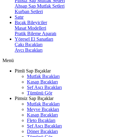
Pimsiz Sap Mutfak Setleri
Ahşap Sap Mutfak Setleri
Kurban Setleri
Satır
Bıçak Bileyiciler
Masat Modelleri
Pratik Bileme Aparatı
Yöresel El Sanatları
Çakı Bıçakları
Avcı Bıçakları
Menü
Pimli Sap Bıçaklar
Mutfak Bıçakları
Kasap Bıçakları
Şef Aşçı Bıçakları
Tümünü Gör
Pimsiz Sap Bıçaklar
Mutfak Bıçakları
Meyve Bıçakları
Kasap Bıçakları
Fleto Bıçakları
Şef Aşçı Bıçakları
Döner Bıçakları
Tümünü Gör