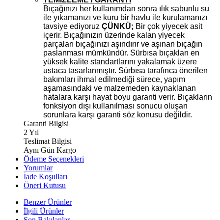
Bıçağınızı her kullanımdan sonra ılık sabunlu su
ile yıkamanızı ve kuru bir havlu ile kurulamanızı
tavsiye ediyoruz
ÇÜNKÜ;
Bir çok yiyecek asit
içerir. Bıçağınızın üzerinde kalan yiyecek
parçaları bıçağınızı aşındırır ve aşınan bıçağın
paslanması mümkündür. Sürbısa bıçakları en
yüksek kalite standartlarını yakalamak üzere
ustaca tasarlanmıştır. Sürbısa tarafınca önerilen
bakımları ihmal edilmediği sürece, yapım
aşamasındaki ve malzemeden kaynaklanan
hatalara karşı hayat boyu garanti verir. Bıçakların
fonksiyon dışı kullanılması sonucu oluşan
sorunlara karşı garanti söz konusu değildir.
Garanti Bilgisi
2 Yıl
Teslimat Bilgisi
Aynı Gün Kargo
Ödeme Seçenekleri
Yorumlar
İade Koşulları
Öneri Kutusu
Benzer Ürünler
İlgili Ürünler
Son Bakılanlar