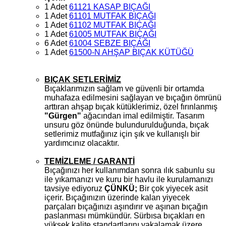
1 Adet
61121 KASAP BIÇAĞI
1 Adet
61101 MUTFAK BIÇAĞI
1 Adet
61102 MUTFAK BIÇAĞI
1 Adet
61005 MUTFAK BIÇAĞI
6 Adet
61004 SEBZE BIÇAĞI
1 Adet
61500-N AHŞAP BIÇAK KÜTÜĞÜ
BIÇAK SETLERİMİZ
Bıçaklarımızın sağlam ve güvenli bir ortamda
muhafaza edilmesini sağlayan ve bıçağın ömrünü
arttıran ahşap bıçak kütüklerimiz, özel fırınlanmış
"Gürgen"
ağacından imal edilmiştir. Tasarım
unsuru göz önünde bulundurulduğunda, bıçak
setlerimiz mutfağınız için şık ve kullanışlı bir
yardımcınız olacaktır.
TEMİZLEME / GARANTİ
Bıçağınızı her kullanımdan sonra ılık sabunlu su
ile yıkamanızı ve kuru bir havlu ile kurulamanızı
tavsiye ediyoruz
ÇÜNKÜ;
Bir çok yiyecek asit
içerir. Bıçağınızın üzerinde kalan yiyecek
parçaları bıçağınızı aşındırır ve aşınan bıçağın
paslanması mümkündür. Sürbısa bıçakları en
yüksek kalite standartlarını yakalamak üzere