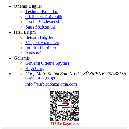
Önemli Bilgiler
Teslimat Koşulları
Gizlilik ve Güvenlik
Üyelik Sözleşmesi
Satış Sözleşmesi
Hızlı Erişim
İletişim Bilgileri
Müşteri Hizmetleri
İndirimli Ürünler
Anasayfa
Gelişmiş
Güvenli Ödeme Sayfası
Bayi Giriş
Çarşı Mah. Rıhtım Sok. No:6/1 SÜRMENE/TRABZON
0 532 799 25 82
info@surbisapazarlama.com