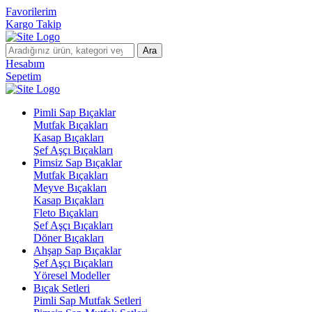
Favorilerim
Kargo Takip
Ara
Hesabım
Sepetim
Pimli Sap Bıçaklar
Mutfak Bıçakları
Kasap Bıçakları
Şef Aşçı Bıçakları
Pimsiz Sap Bıçaklar
Mutfak Bıçakları
Meyve Bıçakları
Kasap Bıçakları
Fleto Bıçakları
Şef Aşçı Bıçakları
Döner Bıçakları
Ahşap Sap Bıçaklar
Şef Aşçı Bıçakları
Yöresel Modeller
Bıçak Setleri
Pimli Sap Mutfak Setleri