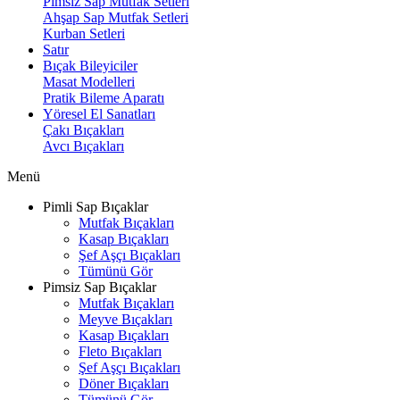
Pimsiz Sap Mutfak Setleri
Ahşap Sap Mutfak Setleri
Kurban Setleri
Satır
Bıçak Bileyiciler
Masat Modelleri
Pratik Bileme Aparatı
Yöresel El Sanatları
Çakı Bıçakları
Avcı Bıçakları
Menü
Pimli Sap Bıçaklar
Mutfak Bıçakları
Kasap Bıçakları
Şef Aşçı Bıçakları
Tümünü Gör
Pimsiz Sap Bıçaklar
Mutfak Bıçakları
Meyve Bıçakları
Kasap Bıçakları
Fleto Bıçakları
Şef Aşçı Bıçakları
Döner Bıçakları
Tümünü Gör