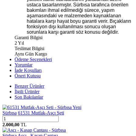
ustaca tasarlanmıştır. Sürbısa tarafınca önerilen
bakımları ihmal edilmediği sürece, yapım
aşamasındaki ve malzemeden kaynaklanan
hatalara karşı hayat boyu garanti verir. Bıçakların
fonksiyon dışı kullanılması sonucu oluşan
sorunlara karşı garanti söz konusu değildir.
Garanti Bilgisi
2 Yıl
Teslimat Bilgisi
Aynı Gün Kargo
Ödeme Seçenekleri
Yorumlar
İade Koşulları
Öneri Kutusu
Benzer Ürünler
İlgili Ürünler
Son Bakılanlar
Yeni
Sürbısa
61531 Mutfak-Aşçı Seti
2.000,00
TL
Sürbısa
Aşçı - Kasap Çantası