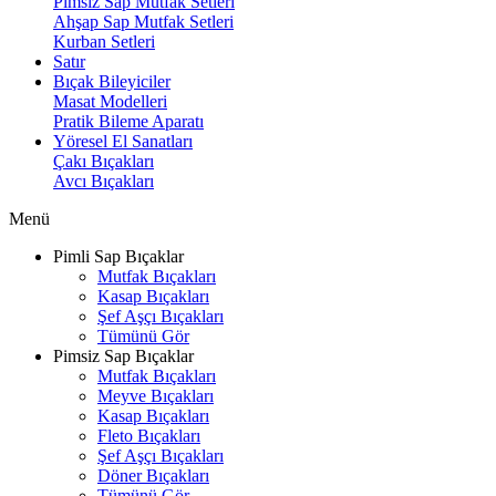
Pimsiz Sap Mutfak Setleri
Ahşap Sap Mutfak Setleri
Kurban Setleri
Satır
Bıçak Bileyiciler
Masat Modelleri
Pratik Bileme Aparatı
Yöresel El Sanatları
Çakı Bıçakları
Avcı Bıçakları
Menü
Pimli Sap Bıçaklar
Mutfak Bıçakları
Kasap Bıçakları
Şef Aşçı Bıçakları
Tümünü Gör
Pimsiz Sap Bıçaklar
Mutfak Bıçakları
Meyve Bıçakları
Kasap Bıçakları
Fleto Bıçakları
Şef Aşçı Bıçakları
Döner Bıçakları
Tümünü Gör