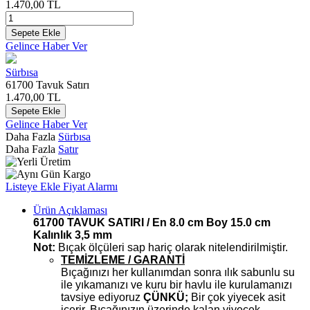
1.470,00
TL
Sepete Ekle
Gelince Haber Ver
Sürbısa
61700 Tavuk Satırı
1.470,00
TL
Sepete Ekle
Gelince Haber Ver
Daha Fazla
Sürbısa
Daha Fazla
Satır
Listeye Ekle
Fiyat Alarmı
Ürün Açıklaması
61700 TAVUK SATIRI / En 8.0 cm Boy 15.0 cm
Kalınlık 3,5 mm
Not:
Bıçak ölçüleri sap hariç olarak nitelendirilmiştir.
TEMİZLEME / GARANTİ
Bıçağınızı her kullanımdan sonra ılık sabunlu su
ile yıkamanızı ve kuru bir havlu ile kurulamanızı
tavsiye ediyoruz
ÇÜNKÜ;
Bir çok yiyecek asit
içerir. Bıçağınızın üzerinde kalan yiyecek