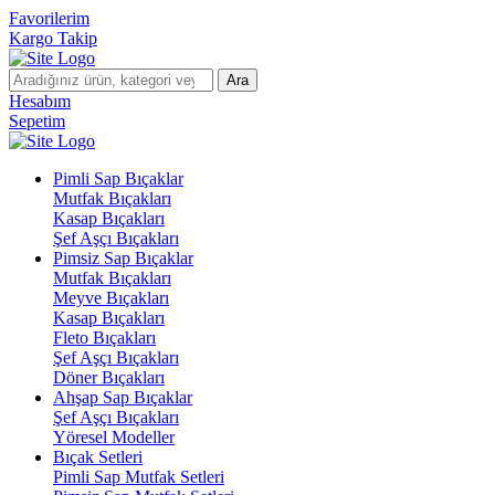
Favorilerim
Kargo Takip
Ara
Hesabım
Sepetim
Pimli Sap Bıçaklar
Mutfak Bıçakları
Kasap Bıçakları
Şef Aşçı Bıçakları
Pimsiz Sap Bıçaklar
Mutfak Bıçakları
Meyve Bıçakları
Kasap Bıçakları
Fleto Bıçakları
Şef Aşçı Bıçakları
Döner Bıçakları
Ahşap Sap Bıçaklar
Şef Aşçı Bıçakları
Yöresel Modeller
Bıçak Setleri
Pimli Sap Mutfak Setleri