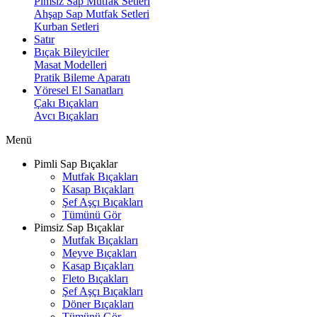
Pimsiz Sap Mutfak Setleri
Ahşap Sap Mutfak Setleri
Kurban Setleri
Satır
Bıçak Bileyiciler
Masat Modelleri
Pratik Bileme Aparatı
Yöresel El Sanatları
Çakı Bıçakları
Avcı Bıçakları
Menü
Pimli Sap Bıçaklar
Mutfak Bıçakları
Kasap Bıçakları
Şef Aşçı Bıçakları
Tümünü Gör
Pimsiz Sap Bıçaklar
Mutfak Bıçakları
Meyve Bıçakları
Kasap Bıçakları
Fleto Bıçakları
Şef Aşçı Bıçakları
Döner Bıçakları
Tümünü Gör