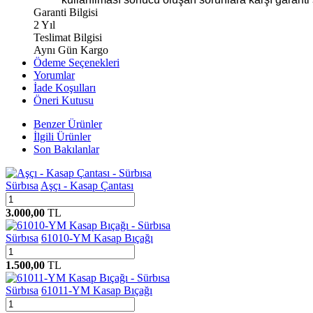
Garanti Bilgisi
2 Yıl
Teslimat Bilgisi
Aynı Gün Kargo
Ödeme Seçenekleri
Yorumlar
İade Koşulları
Öneri Kutusu
Benzer Ürünler
İlgili Ürünler
Son Bakılanlar
Sürbısa
Aşçı - Kasap Çantası
3.000,00
TL
Sürbısa
61010-YM Kasap Bıçağı
1.500,00
TL
Sürbısa
61011-YM Kasap Bıçağı