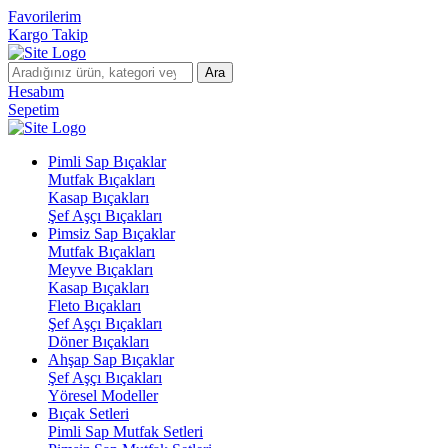
Favorilerim
Kargo Takip
Ara
Hesabım
Sepetim
Pimli Sap Bıçaklar
Mutfak Bıçakları
Kasap Bıçakları
Şef Aşçı Bıçakları
Pimsiz Sap Bıçaklar
Mutfak Bıçakları
Meyve Bıçakları
Kasap Bıçakları
Fleto Bıçakları
Şef Aşçı Bıçakları
Döner Bıçakları
Ahşap Sap Bıçaklar
Şef Aşçı Bıçakları
Yöresel Modeller
Bıçak Setleri
Pimli Sap Mutfak Setleri