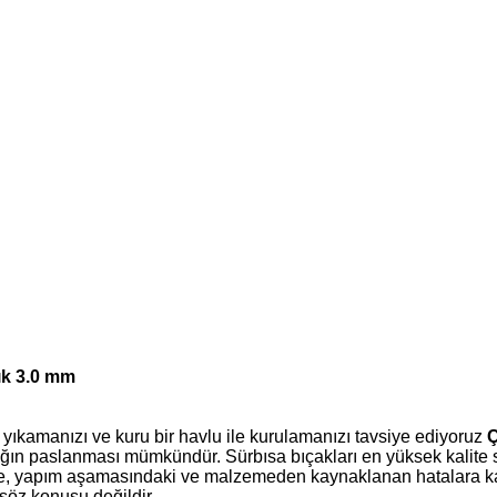
ık 3.0 mm
e yıkamanızı ve kuru bir havlu ile kurulamanızı tavsiye ediyoruz
çağın paslanması mümkündür. Sürbısa bıçakları en yüksek kalite 
ce, yapım aşamasındaki ve malzemeden kaynaklanan hatalara karş
söz konusu değildir.