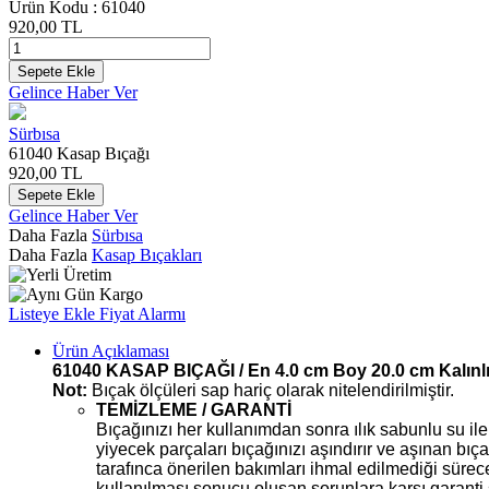
Ürün Kodu :
61040
920,00
TL
Sepete Ekle
Gelince Haber Ver
Sürbısa
61040 Kasap Bıçağı
920,00
TL
Sepete Ekle
Gelince Haber Ver
Daha Fazla
Sürbısa
Daha Fazla
Kasap Bıçakları
Listeye Ekle
Fiyat Alarmı
Ürün Açıklaması
61040 KASAP BIÇAĞI / En 4.0 cm Boy 20.0 cm Kalınl
Not:
Bıçak ölçüleri sap hariç olarak nitelendirilmiştir.
TEMİZLEME / GARANTİ
Bıçağınızı her kullanımdan sonra ılık sabunlu su il
yiyecek parçaları bıçağınızı aşındırır ve aşınan bı
tarafınca önerilen bakımları ihmal edilmediği süre
kullanılması sonucu oluşan sorunlara karşı garanti 