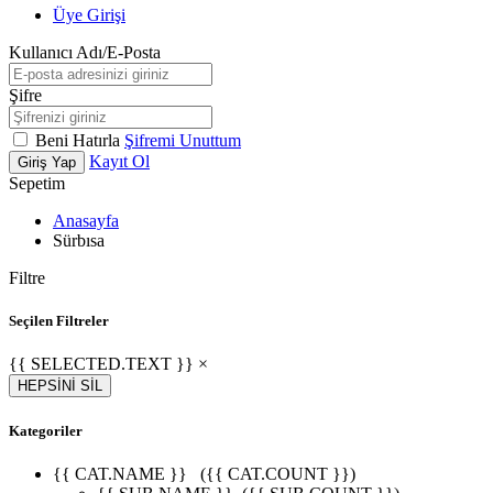
Üye Girişi
Kullanıcı Adı/E-Posta
Şifre
Beni Hatırla
Şifremi Unuttum
Kayıt Ol
Giriş Yap
Sepetim
Anasayfa
Sürbısa
Filtre
Seçilen Filtreler
{{ SELECTED.TEXT }} ×
HEPSİNİ SİL
Kategoriler
{{ CAT.NAME }}
({{ CAT.COUNT }})