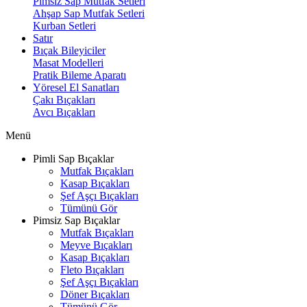
Pimsiz Sap Mutfak Setleri
Ahşap Sap Mutfak Setleri
Kurban Setleri
Satır
Bıçak Bileyiciler
Masat Modelleri
Pratik Bileme Aparatı
Yöresel El Sanatları
Çakı Bıçakları
Avcı Bıçakları
Menü
Pimli Sap Bıçaklar
Mutfak Bıçakları
Kasap Bıçakları
Şef Aşçı Bıçakları
Tümünü Gör
Pimsiz Sap Bıçaklar
Mutfak Bıçakları
Meyve Bıçakları
Kasap Bıçakları
Fleto Bıçakları
Şef Aşçı Bıçakları
Döner Bıçakları
Tümünü Gör