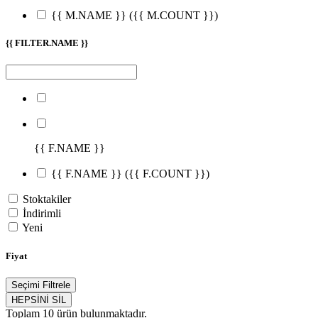
{{ M.NAME }}
({{ M.COUNT }})
{{ FILTER.NAME }}
{{ F.NAME }}
{{ F.NAME }}
({{ F.COUNT }})
Stoktakiler
İndirimli
Yeni
Fiyat
Seçimi Filtrele
HEPSİNİ SİL
Toplam
10
ürün bulunmaktadır.