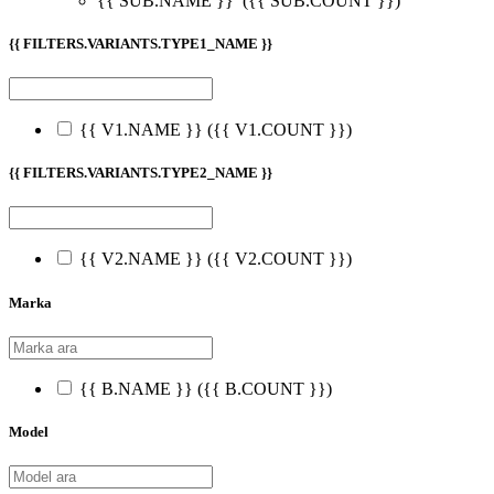
{{ SUB.NAME }}
({{ SUB.COUNT }})
{{ FILTERS.VARIANTS.TYPE1_NAME }}
{{ V1.NAME }}
({{ V1.COUNT }})
{{ FILTERS.VARIANTS.TYPE2_NAME }}
{{ V2.NAME }}
({{ V2.COUNT }})
Marka
{{ B.NAME }}
({{ B.COUNT }})
Model