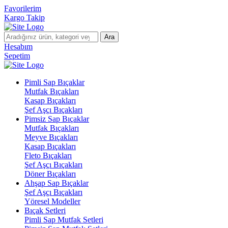
Favorilerim
Kargo Takip
Ara
Hesabım
Sepetim
Pimli Sap Bıçaklar
Mutfak Bıçakları
Kasap Bıçakları
Şef Aşçı Bıçakları
Pimsiz Sap Bıçaklar
Mutfak Bıçakları
Meyve Bıçakları
Kasap Bıçakları
Fleto Bıçakları
Şef Aşçı Bıçakları
Döner Bıçakları
Ahşap Sap Bıçaklar
Şef Aşçı Bıçakları
Yöresel Modeller
Bıçak Setleri
Pimli Sap Mutfak Setleri