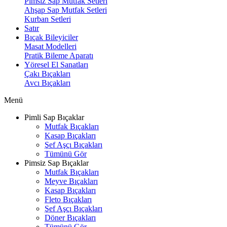
Pimsiz Sap Mutfak Setleri
Ahşap Sap Mutfak Setleri
Kurban Setleri
Satır
Bıçak Bileyiciler
Masat Modelleri
Pratik Bileme Aparatı
Yöresel El Sanatları
Çakı Bıçakları
Avcı Bıçakları
Menü
Pimli Sap Bıçaklar
Mutfak Bıçakları
Kasap Bıçakları
Şef Aşçı Bıçakları
Tümünü Gör
Pimsiz Sap Bıçaklar
Mutfak Bıçakları
Meyve Bıçakları
Kasap Bıçakları
Fleto Bıçakları
Şef Aşçı Bıçakları
Döner Bıçakları
Tümünü Gör