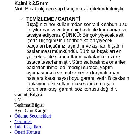
Kalınlık 2.5 mm
Not:
Bıçak ölçüleri sap hariç olarak nitelendirilmiştir.
TEMİZLEME / GARANTİ
Bıçağınızı her kullanımdan sonra ılık sabunlu su
ile yıkamanızı ve kuru bir havlu ile kurulamanızı
tavsiye ediyoruz
ÇÜNKÜ;
Bir çok yiyecek asit
içerir. Bıçağınızın üzerinde kalan yiyecek
parçaları bıçağınızı aşındırır ve aşınan bıçağın
paslanması mümkündür. Sürbısa bıçakları en
yüksek kalite standartlarını yakalamak üzere
ustaca tasarlanmıştır. Sürbısa tarafınca önerilen
bakımları ihmal edilmediği sürece, yapım
aşamasındaki ve malzemeden kaynaklanan
hatalara karşı hayat boyu garanti verir. Bıçakların
fonksiyon dışı kullanılması sonucu oluşan
sorunlara karşı garanti söz konusu değildir.
Garanti Bilgisi
2 Yıl
Teslimat Bilgisi
Aynı Gün Kargo
Ödeme Seçenekleri
Yorumlar
İade Koşulları
Öneri Kutusu