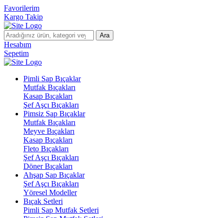
Favorilerim
Kargo Takip
Ara
Hesabım
Sepetim
Pimli Sap Bıçaklar
Mutfak Bıçakları
Kasap Bıçakları
Şef Aşçı Bıçakları
Pimsiz Sap Bıçaklar
Mutfak Bıçakları
Meyve Bıçakları
Kasap Bıçakları
Fleto Bıçakları
Şef Aşçı Bıçakları
Döner Bıçakları
Ahşap Sap Bıçaklar
Şef Aşçı Bıçakları
Yöresel Modeller
Bıçak Setleri
Pimli Sap Mutfak Setleri