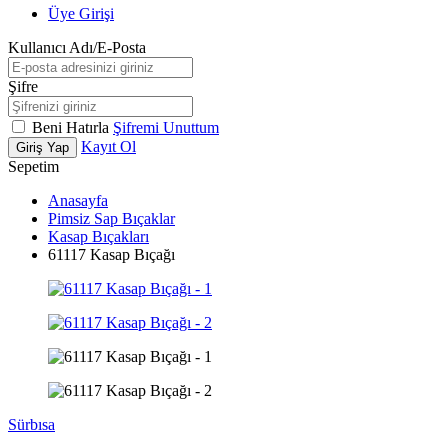
Üye Girişi
Kullanıcı Adı/E-Posta
Şifre
Beni Hatırla
Şifremi Unuttum
Kayıt Ol
Giriş Yap
Sepetim
Anasayfa
Pimsiz Sap Bıçaklar
Kasap Bıçakları
61117 Kasap Bıçağı
Sürbısa