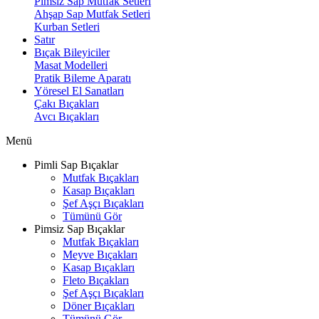
Pimsiz Sap Mutfak Setleri
Ahşap Sap Mutfak Setleri
Kurban Setleri
Satır
Bıçak Bileyiciler
Masat Modelleri
Pratik Bileme Aparatı
Yöresel El Sanatları
Çakı Bıçakları
Avcı Bıçakları
Menü
Pimli Sap Bıçaklar
Mutfak Bıçakları
Kasap Bıçakları
Şef Aşçı Bıçakları
Tümünü Gör
Pimsiz Sap Bıçaklar
Mutfak Bıçakları
Meyve Bıçakları
Kasap Bıçakları
Fleto Bıçakları
Şef Aşçı Bıçakları
Döner Bıçakları
Tümünü Gör