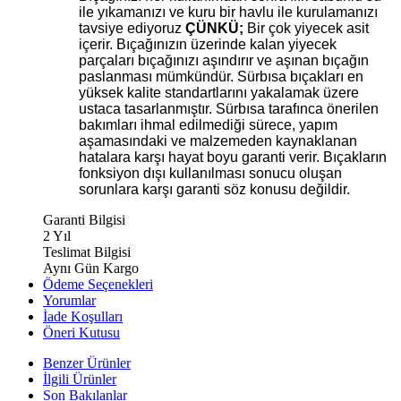
ile yıkamanızı ve kuru bir havlu ile kurulamanızı
tavsiye ediyoruz
ÇÜNKÜ;
Bir çok yiyecek asit
içerir. Bıçağınızın üzerinde kalan yiyecek
parçaları bıçağınızı aşındırır ve aşınan bıçağın
paslanması mümkündür. Sürbısa bıçakları en
yüksek kalite standartlarını yakalamak üzere
ustaca tasarlanmıştır. Sürbısa tarafınca önerilen
bakımları ihmal edilmediği sürece, yapım
aşamasındaki ve malzemeden kaynaklanan
hatalara karşı hayat boyu garanti verir. Bıçakların
fonksiyon dışı kullanılması sonucu oluşan
sorunlara karşı garanti söz konusu değildir.
Garanti Bilgisi
2 Yıl
Teslimat Bilgisi
Aynı Gün Kargo
Ödeme Seçenekleri
Yorumlar
İade Koşulları
Öneri Kutusu
Benzer Ürünler
İlgili Ürünler
Son Bakılanlar