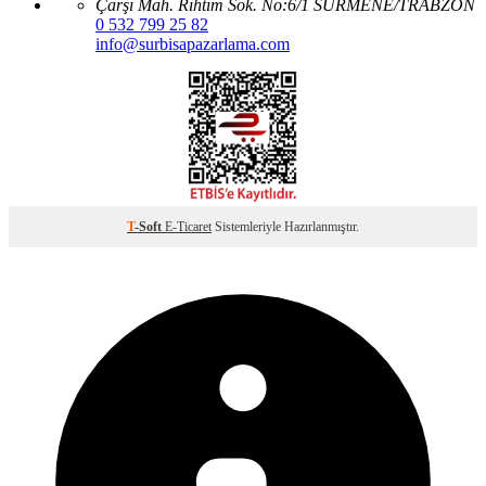
Çarşı Mah. Rıhtım Sok. No:6/1 SÜRMENE/TRABZON
0 532 799 25 82
info@surbisapazarlama.com
T
-Soft
E-Ticaret
Sistemleriyle Hazırlanmıştır.