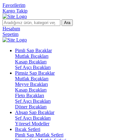
Favorilerim
Kargo Takip
Ara
Hesabım
Sepetim
Pimli Sap Bıçaklar
Mutfak Bıçakları
Kasap Bıçakları
Şef Aşçı Bıçakları
Pimsiz Sap Bıçaklar
Mutfak Bıçakları
Meyve Bıçakları
Kasap Bıçakları
Fleto Bıçakları
Şef Aşçı Bıçakları
Döner Bıçakları
Ahşap Sap Bıçaklar
Şef Aşçı Bıçakları
Yöresel Modeller
Bıçak Setleri
Pimli Sap Mutfak Setleri