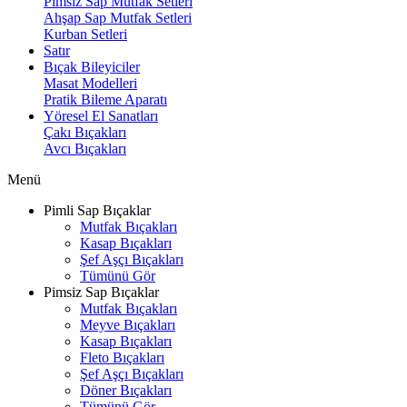
Pimsiz Sap Mutfak Setleri
Ahşap Sap Mutfak Setleri
Kurban Setleri
Satır
Bıçak Bileyiciler
Masat Modelleri
Pratik Bileme Aparatı
Yöresel El Sanatları
Çakı Bıçakları
Avcı Bıçakları
Menü
Pimli Sap Bıçaklar
Mutfak Bıçakları
Kasap Bıçakları
Şef Aşçı Bıçakları
Tümünü Gör
Pimsiz Sap Bıçaklar
Mutfak Bıçakları
Meyve Bıçakları
Kasap Bıçakları
Fleto Bıçakları
Şef Aşçı Bıçakları
Döner Bıçakları
Tümünü Gör