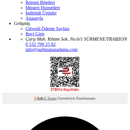
İletişim Bilgileri
Müşteri Hizmetleri
İndirimli Ürünler
Anasayfa
Gelişmiş
Güvenli Ödeme Sayfası
Bayi Giriş
Çarşı Mah. Rıhtım Sok. No:6/1 SÜRMENE/TRABZON
0 532 799 25 82
info@surbisapazarlama.com
T
-Soft
E-Ticaret
Sistemleriyle Hazırlanmıştır.