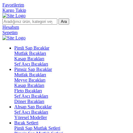
Favorilerim
Kargo Takip
Ara
Hesabım
Sepetim
Pimli Sap Bıçaklar
Mutfak Bıçakları
Kasap Bıçakları
Şef Aşçı Bıçakları
Pimsiz Sap Bıçaklar
Mutfak Bıçakları
Meyve Bıçakları
Kasap Bıçakları
Fleto Bıçakları
Şef Aşçı Bıçakları
Döner Bıçakları
Ahşap Sap Bıçaklar
Şef Aşçı Bıçakları
Yöresel Modeller
Bıçak Setleri
Pimli Sap Mutfak Setleri