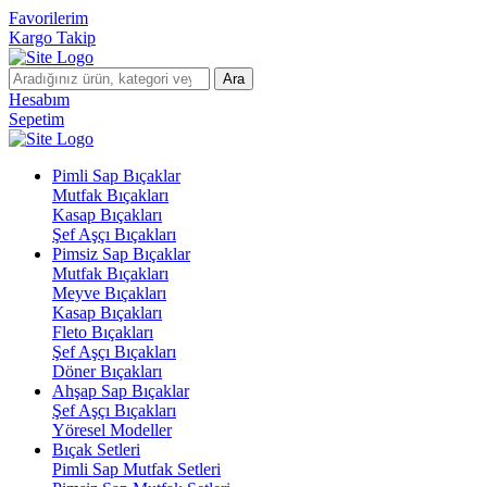
Favorilerim
Kargo Takip
Ara
Hesabım
Sepetim
Pimli Sap Bıçaklar
Mutfak Bıçakları
Kasap Bıçakları
Şef Aşçı Bıçakları
Pimsiz Sap Bıçaklar
Mutfak Bıçakları
Meyve Bıçakları
Kasap Bıçakları
Fleto Bıçakları
Şef Aşçı Bıçakları
Döner Bıçakları
Ahşap Sap Bıçaklar
Şef Aşçı Bıçakları
Yöresel Modeller
Bıçak Setleri
Pimli Sap Mutfak Setleri