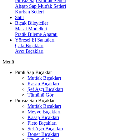
Pimsiz Sap Mutfak Setleri
Ahşap Sap Mutfak Setleri
Kurban Setleri
Satır
Bıçak Bileyiciler
Masat Modelleri
Pratik Bileme Aparatı
Yöresel El Sanatları
Çakı Bıçakları
Avcı Bıçakları
Menü
Pimli Sap Bıçaklar
Mutfak Bıçakları
Kasap Bıçakları
Şef Aşçı Bıçakları
Tümünü Gör
Pimsiz Sap Bıçaklar
Mutfak Bıçakları
Meyve Bıçakları
Kasap Bıçakları
Fleto Bıçakları
Şef Aşçı Bıçakları
Döner Bıçakları
Tümünü Gör