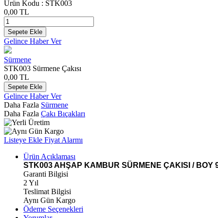
Ürün Kodu :
STK003
0,00
TL
Sepete Ekle
Gelince Haber Ver
Sürmene
STK003 Sürmene Çakısı
0,00
TL
Sepete Ekle
Gelince Haber Ver
Daha Fazla
Sürmene
Daha Fazla
Çakı Bıçakları
Listeye Ekle
Fiyat Alarmı
Ürün Açıklaması
STK003 AHŞAP KAMBUR SÜRMENE ÇAKISI / BOY 
Garanti Bilgisi
2 Yıl
Teslimat Bilgisi
Aynı Gün Kargo
Ödeme Seçenekleri
Yorumlar