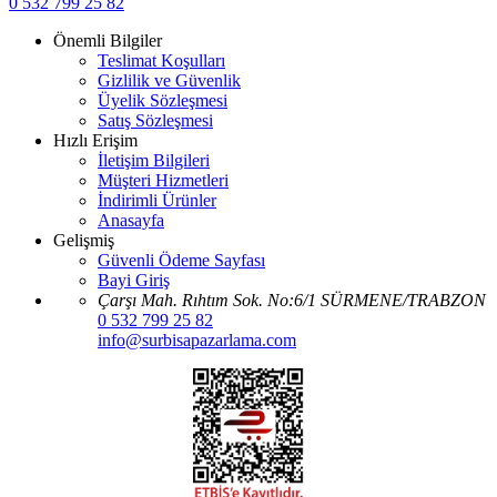
0 532 799 25 82
Önemli Bilgiler
Teslimat Koşulları
Gizlilik ve Güvenlik
Üyelik Sözleşmesi
Satış Sözleşmesi
Hızlı Erişim
İletişim Bilgileri
Müşteri Hizmetleri
İndirimli Ürünler
Anasayfa
Gelişmiş
Güvenli Ödeme Sayfası
Bayi Giriş
Çarşı Mah. Rıhtım Sok. No:6/1 SÜRMENE/TRABZON
0 532 799 25 82
info@surbisapazarlama.com