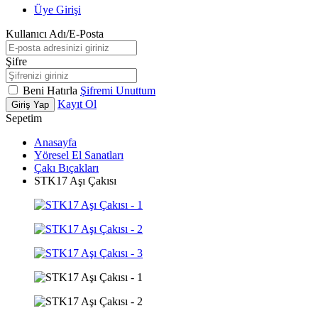
Üye Girişi
Kullanıcı Adı/E-Posta
Şifre
Beni Hatırla
Şifremi Unuttum
Kayıt Ol
Giriş Yap
Sepetim
Anasayfa
Yöresel El Sanatları
Çakı Bıçakları
STK17 Aşı Çakısı