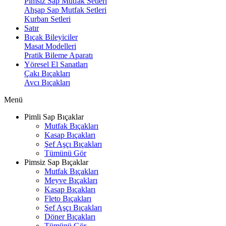
Pimsiz Sap Mutfak Setleri
Ahşap Sap Mutfak Setleri
Kurban Setleri
Satır
Bıçak Bileyiciler
Masat Modelleri
Pratik Bileme Aparatı
Yöresel El Sanatları
Çakı Bıçakları
Avcı Bıçakları
Menü
Pimli Sap Bıçaklar
Mutfak Bıçakları
Kasap Bıçakları
Şef Aşçı Bıçakları
Tümünü Gör
Pimsiz Sap Bıçaklar
Mutfak Bıçakları
Meyve Bıçakları
Kasap Bıçakları
Fleto Bıçakları
Şef Aşçı Bıçakları
Döner Bıçakları
Tümünü Gör