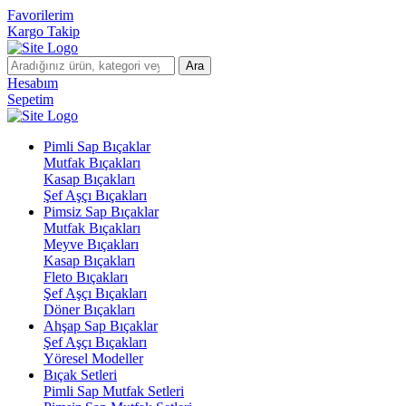
Favorilerim
Kargo Takip
Ara
Hesabım
Sepetim
Pimli Sap Bıçaklar
Mutfak Bıçakları
Kasap Bıçakları
Şef Aşçı Bıçakları
Pimsiz Sap Bıçaklar
Mutfak Bıçakları
Meyve Bıçakları
Kasap Bıçakları
Fleto Bıçakları
Şef Aşçı Bıçakları
Döner Bıçakları
Ahşap Sap Bıçaklar
Şef Aşçı Bıçakları
Yöresel Modeller
Bıçak Setleri
Pimli Sap Mutfak Setleri