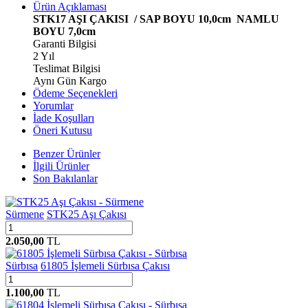
Ürün Açıklaması
STK17 AŞI ÇAKISI / SAP BOYU 10,0cm NAMLU
BOYU 7,0cm
Garanti Bilgisi
2 Yıl
Teslimat Bilgisi
Aynı Gün Kargo
Ödeme Seçenekleri
Yorumlar
İade Koşulları
Öneri Kutusu
Benzer Ürünler
İlgili Ürünler
Son Bakılanlar
Sürmene
STK25 Aşı Çakısı
2.050,00
TL
Sürbısa
61805 İşlemeli Sürbısa Çakısı
1.100,00
TL