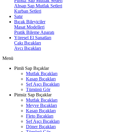
Pimsiz Sap Mutfak Setleri
Ahşap Sap Mutfak Setleri
Kurban Setleri
Satır
Bıçak Bileyiciler
Masat Modelleri
Pratik Bileme Aparatı
Yöresel El Sanatları
Çakı Bıçakları
Avcı Bıçakları
Menü
Pimli Sap Bıçaklar
Mutfak Bıçakları
Kasap Bıçakları
Şef Aşçı Bıçakları
Tümünü Gör
Pimsiz Sap Bıçaklar
Mutfak Bıçakları
Meyve Bıçakları
Kasap Bıçakları
Fleto Bıçakları
Şef Aşçı Bıçakları
Döner Bıçakları
Tümünü Gör