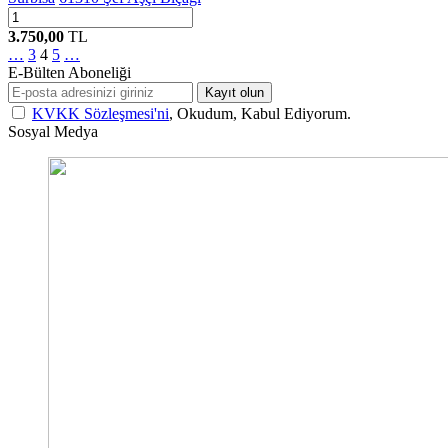
3.750,00
TL
…
3
4
5
…
E-Bülten Aboneliği
Kayıt olun
KVKK Sözleşmesi'ni
, Okudum, Kabul Ediyorum.
Sosyal Medya