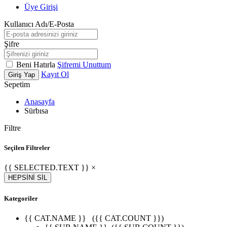
Üye Girişi
Kullanıcı Adı/E-Posta
Şifre
Beni Hatırla
Şifremi Unuttum
Kayıt Ol
Giriş Yap
Sepetim
Anasayfa
Sürbısa
Filtre
Seçilen Filtreler
{{ SELECTED.TEXT }} ×
HEPSİNİ SİL
Kategoriler
{{ CAT.NAME }}
({{ CAT.COUNT }})