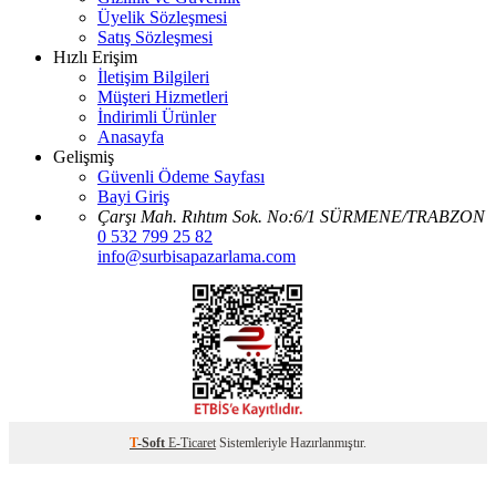
Üyelik Sözleşmesi
Satış Sözleşmesi
Hızlı Erişim
İletişim Bilgileri
Müşteri Hizmetleri
İndirimli Ürünler
Anasayfa
Gelişmiş
Güvenli Ödeme Sayfası
Bayi Giriş
Çarşı Mah. Rıhtım Sok. No:6/1 SÜRMENE/TRABZON
0 532 799 25 82
info@surbisapazarlama.com
T
-Soft
E-Ticaret
Sistemleriyle Hazırlanmıştır.