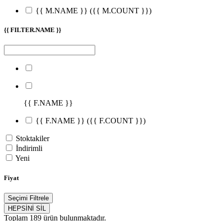
{{ M.NAME }}
({{ M.COUNT }})
{{ FILTER.NAME }}
{{ F.NAME }}
{{ F.NAME }}
({{ F.COUNT }})
Stoktakiler
İndirimli
Yeni
Fiyat
Seçimi Filtrele
HEPSİNİ SİL
Toplam
189
ürün bulunmaktadır.