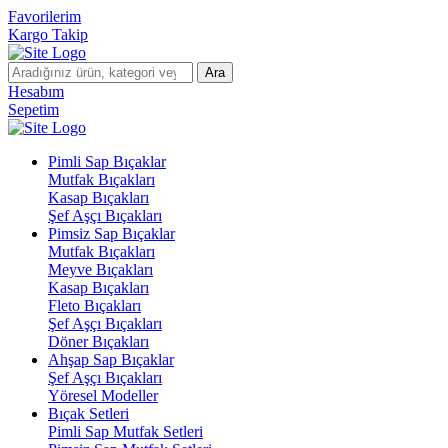
Favorilerim
Kargo Takip
Ara
Hesabım
Sepetim
Pimli Sap Bıçaklar
Mutfak Bıçakları
Kasap Bıçakları
Şef Aşçı Bıçakları
Pimsiz Sap Bıçaklar
Mutfak Bıçakları
Meyve Bıçakları
Kasap Bıçakları
Fleto Bıçakları
Şef Aşçı Bıçakları
Döner Bıçakları
Ahşap Sap Bıçaklar
Şef Aşçı Bıçakları
Yöresel Modeller
Bıçak Setleri
Pimli Sap Mutfak Setleri